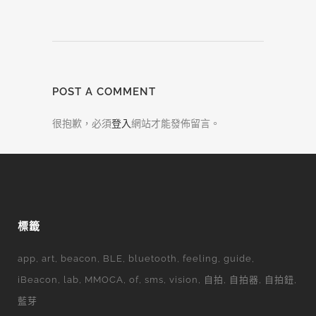
POST A COMMENT
很抱歉，必須
登入
網站才能發佈留言。
標籤
app
art
beacon
BLE
bluetooth
feeling
guide
iBeacon
lab
MMOCA
of
sms
vision
自拍
自拍器
自拍鈕
藍芽