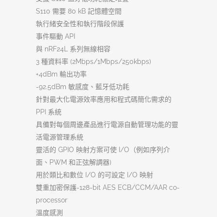
S110 需要 80 kB 記憶體空間
執行緒安全性和執行階段保護
事件驅動 API
與 nRF24L 系列無線相容
3 種資料率 (2Mbps/1Mbps/250kbps)
+4dBm 輸出功率
-92.5dBm 敏感度、藍牙低功耗
針對最大化電源效率應用和程式碼簡化需求的
PPI 系統
具備對每個周邊產品進行電源自動管理功能的靈
活電源管理系統
靈活的 GPIO 映射方案可使 I/O（例如序列介
面、PWM 和正弦解調器)
用於類比和數位 I/O 的可設定 I/O 映射
雙重加密保護-128-bit AES ECB/CCM/AAR co-
processor
溫度感測