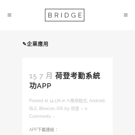
✎企業應用
15 7 月
荷登考勤系統
功APP
Posted at 14:17h
in
✎應用程式
,
Android
,
BLE
,
iBeacon
,
iOS
by
荷登
0
Comments
APP下載連結：