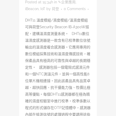
Posted at 15:34h
in
✎企業應用
,
iBeacon
,
IoT
by
荷登
0 Comments
DHT11 溫度模組/濕度模組/溫濕度模組
可與荷登Security Beacon IB-A300W搭
配，建構溫濕度測量系統。 DHT11數位
溫濕度感測器是一款含有已校準數位信號
輸出的溫濕度複合感測器。它應用專用的
數位模組採集技術和溫濕度傳感技術，確
保產品具有極高的可靠性與卓越的長期穩
定性。 感測器包括一個電阻式感濕元件
和一個NTC測溫元件，並與一個高性能8
位單片機相連接。因此該產品具有品質卓
越、超快回應、抗干擾能力強、性價比極
高等優點。每個DHT11感測器都在極為精
確的濕度校驗室中進行校準。校準係數以
程式的形式儲存在OTP記憶體中，感測器
內部在檢測信號的處理過程中要調用這些