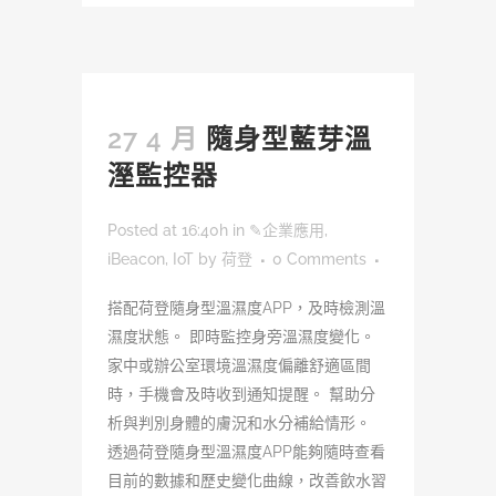
27 4 月
隨身型藍芽溫
溼監控器
Posted at 16:40h
in
✎企業應用
,
iBeacon
,
IoT
by
荷登
0 Comments
搭配荷登隨身型溫濕度APP，及時檢測溫
濕度狀態。 即時監控身旁溫濕度變化。
家中或辦公室環境溫濕度偏離舒適區間
時，手機會及時收到通知提醒。 幫助分
析與判別身體的膚況和水分補給情形。
透過荷登隨身型溫濕度APP能夠隨時查看
目前的數據和歷史變化曲線，改善飲水習