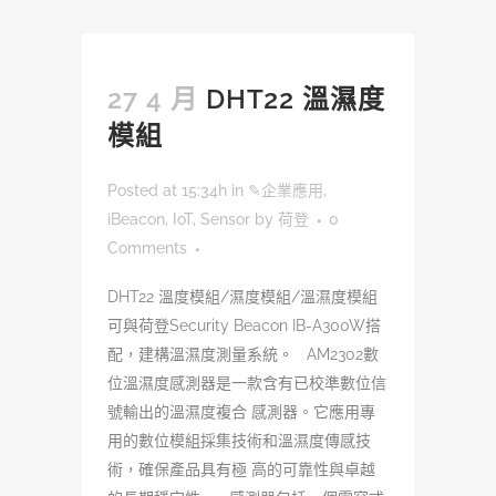
27 4 月
DHT22 溫濕度
模組
Posted at 15:34h
in
✎企業應用
,
iBeacon
,
IoT
,
Sensor
by
荷登
0
Comments
DHT22 溫度模組/濕度模組/溫濕度模組
可與荷登Security Beacon IB-A300W搭
配，建構溫濕度測量系統。 AM2302數
位溫濕度感測器是一款含有已校準數位信
號輸出的溫濕度複合 感測器。它應用專
用的數位模組採集技術和溫濕度傳感技
術，確保產品具有極 高的可靠性與卓越