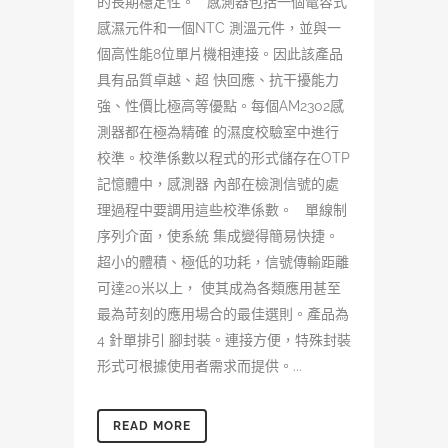
的長期穩定性。 感測器包括一個電容式
感濕元件和一個NTC 測溫元件，並與一
個高性能8位單片機相連接。因此該產品
具有品質卓越、超 快回應、抗干擾能力
強、性價比極高等優點。每個AM2302感
測器都在極為精確 的濕度校驗室中進行
校準。校準係數以程式的形式儲存在OTP
記憶體中，感測器 內部在檢測信號的處
理過程中要調用這些校準係數。 單線制
序列介面，使系統 集成變得簡易快捷。
超小的體積、極低的功耗，信號傳輸距離
可達20米以上， 使其成為各類應用甚至
最為苛刻的應用場合的最佳選則。產品為
4 針單排引 腳封裝。連接方便，特殊封裝
形式可根據使用者需求而提供。...
READ MORE