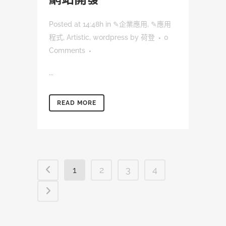
Posted at 14:48h
in
✎企業應用
,
✎應用
程式
,
Artistic
,
wordpress
by
荷登
0
Comments
...
READ MORE
1
2
3
4