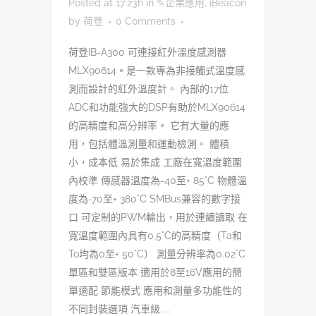
Posted at 17:23h
in
✎企業應用
,
iBeacon
by
荷登
0 Comments
荷登IB-A300 可連接紅外溫度感測器
MLX90614。是一款專為非接觸式溫度感
測而設計的紅外溫度計。 內部的17位
ADC和功能強大的DSP有助於MLX90614
的高精度和高分辨率。 它有大量的應
用，包括體溫測量和運動檢測。 體積
小，成本低 易於集成 工廠在寬溫度範圍
內校準 傳感器溫度為-40至+ 85°C 物體溫
度為-70至+ 380°C SMBus兼容的數字接
口 可定制的PWM輸出，用於連續讀取 在
寬溫度範圍內具有0.5°C的高精度（Ta和
To均為0至+ 50°C） 測量分辨率為0.02°C
單區和雙區版本 適用於8至16V應用的簡
單適配 節能模式 應用和測量多功能性的
不同封裝選項 汽車級 ...