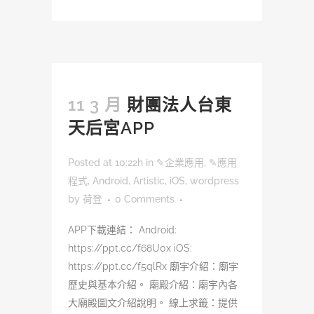
11 3 月
財團法人台東
天后宮APP
Posted at 10:22h
in
✎企業應用
,
✎應用
程式
,
Android
,
Artistic
,
iOS
,
wordpress
by
荷登
0 Comments
APP下載連結： Android:
https://ppt.cc/f68U0x iOS:
https://ppt.cc/f5qlRx 廟宇介紹：廟宇
歷史與基本介紹。 廟殿介紹：廟宇內各
大廟殿圖文介紹說明。 線上求籤：提供