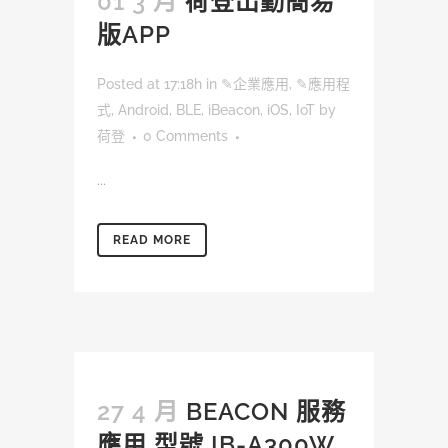
01 3 月
荷登出勤簡易
版APP
Posted at 17:18h
in
✎企業應用
,
✎應用程
式
,
Android
,
BLE
,
iBeacon
,
iOS
,
IoT
by
荷登
0 Comments
...
READ MORE
27 4 月
BEACON 服務
應用 型號 IB-A300W