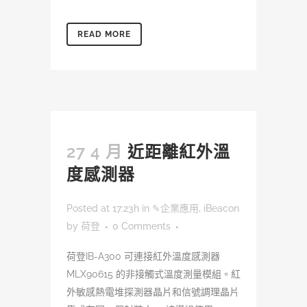
READ MORE
27 4 月
近距離紅外溫
度感測器
Posted at 17:23h
in
✎企業應用
,
iBeacon
by
荷登
0 Comments
荷登IB-A300 可連接紅外溫度感測器
MLX90615 的非接觸式溫度測量模組。紅
外敏感熱電堆探測器晶片和信號調理晶片