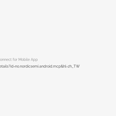
ect for Mobile App
etails?id=no.nordicsemi.android.mcp&hl=zh_TW