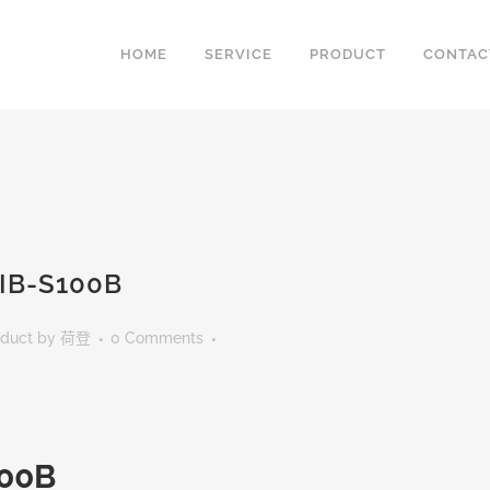
HOME
SERVICE
PRODUCT
CONTAC
IB-S100B
oduct
by
荷登
0 Comments
100B