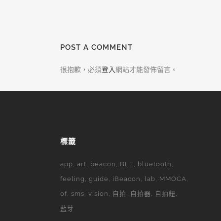
POST A COMMENT
很抱歉，必須
登入
網站才能發佈留言。
標籤
app
art
beacon
BLE
bluetooth
feeling
guide
iBeacon
lab
MMOCA
of
sms
vision
自拍
自拍器
自拍鈕
藍芽