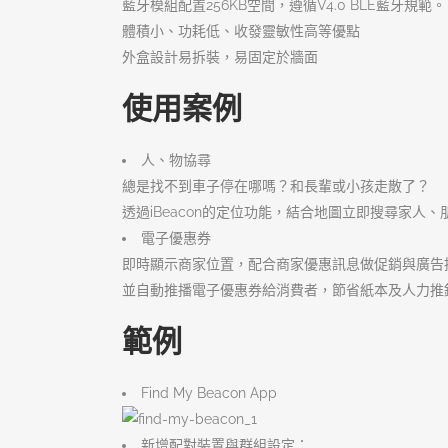
藍牙模組配置256KB空間，遵循V4.0 BLE藍牙規範。
體積小、功耗低、收發靈敏性高等優點
外盒設計易拆裝，易固定於牆面
使用案例
人、物協尋
總是找不到車子停在哪嗎？和長輩或小孩走散了？
透過iBeacon的定位功能，結合地圖立即搜尋家人
電子優惠券
即時顯示商家位置，配合商家優惠訊息做促銷與廣告
並自動推播電子優惠券給消費者，節省紙本及人力推
範例
Find My Beacon App
新增配對裝置與群組設定：