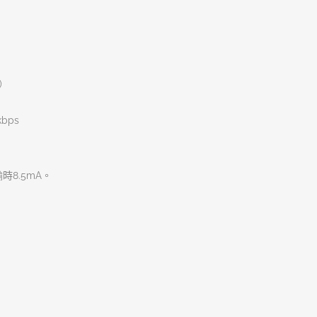
)
kbps
時8.5mA。