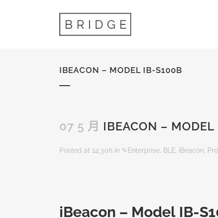
IBEACON – MODEL IB-S100B
07 5 月
IBEACON – MODEL 
Posted at 14:30h
in
✎Enterprise
,
BLE
,
iBeacon
,
Pr
iBeacon – Model IB-S