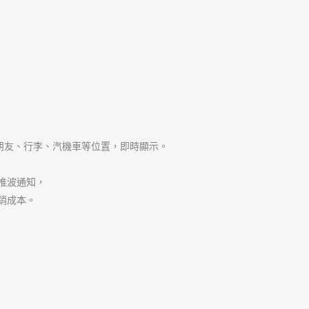
、朋友、行李、汽機車等位置，即時顯示。
推波通知，
銷成本。