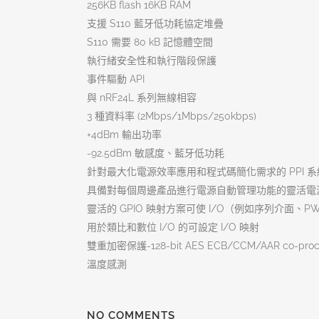
256KB flash 16KB RAM
支援 S110 藍牙低功耗協定堆疊
S110 需要 80 kB 記憶體空間
執行緒安全性和執行階段保護
事件驅動 API
與 nRF24L 系列無線相容
3 種資料率 (2Mbps/1Mbps/250kbps)
+4dBm 輸出功率
-92.5dBm 敏感度、藍牙低功耗
針對最大化電源效率應用和程式碼簡化需求的 PPI 系
具備對每個周邊產品進行電源自動管理功能的靈活電
靈活的 GPIO 映射方案可使 I/O（例如序列介面、P
用於類比和數位 I/O 的可設定 I/O 映射
雙重加密保護-128-bit AES ECB/CCM/AAR co-proc
溫度感測
NO COMMENTS