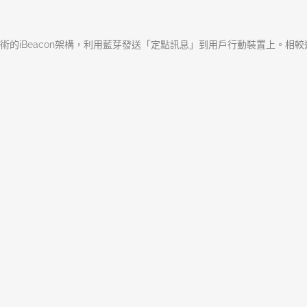
術的iBeacon架構，利用藍芽發送「定點訊息」到用戶行動裝置上。