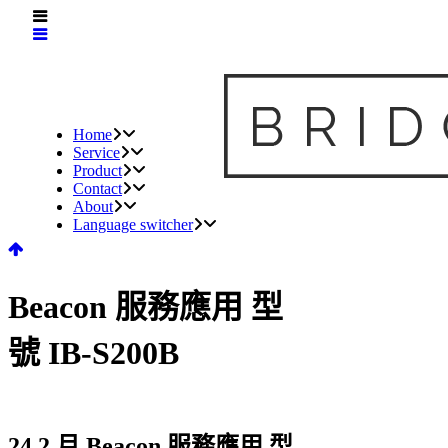
Home
Service
Product
Contact
About
Language switcher
Beacon 服務應用 型
號 IB-S200B
24 2 月
Beacon 服務應用 型