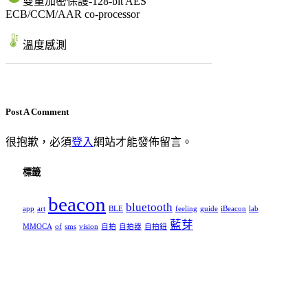
雙重加密保護-128-bit AES
ECB/CCM/AAR co-processor
溫度感測
Post A Comment
很抱歉，必須
登入
網站才能發佈留言。
標籤
beacon
bluetooth
app
art
BLE
feeling
guide
iBeacon
lab
藍芽
MMOCA
of
sms
vision
自拍
自拍器
自拍鈕