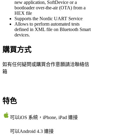
new application, SoftDevice or a
bootloader over-the-air (OTA) from a
HEX file
Supports the Nordic UART Service
Allows to perform automated tests
defined in XML file on Bluetooth Smart
devices.
購買方式
如有任何疑問或購買合作意願請洽聯絡信
箱
特色
可以iOS 系統，iPhone, iPad 連接
可以Android 4.3 連接