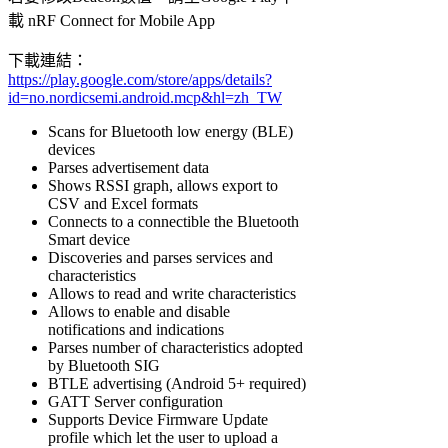
載 nRF Connect for Mobile App
下載連結：
https://play.google.com/store/apps/details?
id=no.nordicsemi.android.mcp&hl=zh_TW
Scans for Bluetooth low energy (BLE)
devices
Parses advertisement data
Shows RSSI graph, allows export to
CSV and Excel formats
Connects to a connectible the Bluetooth
Smart device
Discoveries and parses services and
characteristics
Allows to read and write characteristics
Allows to enable and disable
notifications and indications
Parses number of characteristics adopted
by Bluetooth SIG
BTLE advertising (Android 5+ required)
GATT Server configuration
Supports Device Firmware Update
profile which let the user to upload a